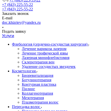
+7 (843) 225-55-22
+7 (843) 225-55-22
+7 (843) 225-55-22
Заказать звонок
E-mail
doc.khizriev@yandex.ru
Подать заявку
Услуги
Флебология (сердечно-сосудистая хирургия)
Лечение варикоза лазером
Лечение трофической язвы
Лазерная минифлебэктомия
Cклеротерапия вен
Удаление сосудистых звездочек
Косметология
Биоревитализация
Ботулинотерапия
Контурная пластика
Пилинг
Коллагенотерапия
Мезотерапия
Плазмотерапия волос
Пересадка волос