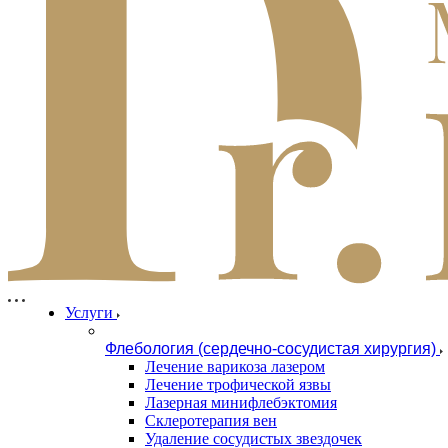
Услуги
Флебология (сердечно-сосудистая хирургия)
Лечение варикоза лазером
Лечение трофической язвы
Лазерная минифлебэктомия
Cклеротерапия вен
Удаление сосудистых звездочек